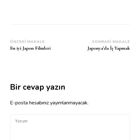
Yazı
ÖNCEKI MAKALE
SONRAKI MAKALE
En iyi Japon Filmleri
Japonya’da İş Yapmak
dolaşımı
Bir cevap yazın
E-posta hesabınız yayımlanmayacak.