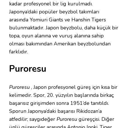
kadar profesyonel bir lig kurulmadı.
Japonya’daki popüler beyzbol takımları
arasında Yomiuri Giants ve Hanshin Tigers
bulunmaktadır. Japon beyzbolu, daha küçük bir
topa, oyun alanına ve vuruş alanına sahip
olması bakımından Amerikan beyzbolundan
farklıdır.
Puroresu
Puroresu
, Japon profesyonel güreş için kısa bir
kelimedir. Spor, 20. yüzyılın başlarında birkaç
başarısız girişimden sonra 1951’de tanıtıldı.
Sporun Japonya’daki başarısı Rikidozan’a
atfedilir; saygıdeğer
Puroresu
güreşçisi. Diğer
ünlü güreşçiler arasında Antonio Inoki, Tiger