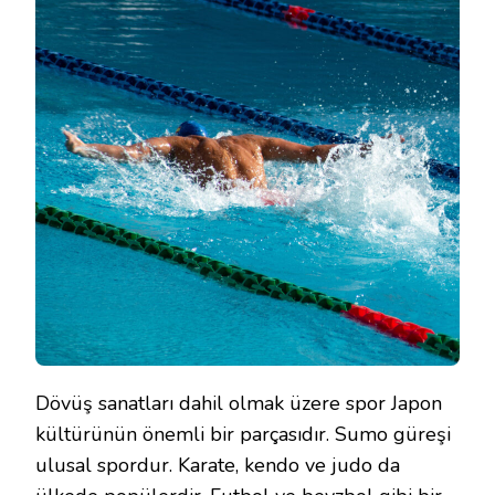
IÇIN
Dövüş sanatları dahil olmak üzere spor Japon
kültürünün önemli bir parçasıdır. Sumo güreşi
ulusal spordur. Karate, kendo ve judo da