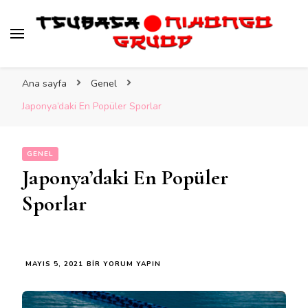
Tsubasa Nihongo
Japonya'ya dair her şey..
Ana sayfa
Genel
Japonya’daki En Popüler Sporlar
GENEL
Japonya’daki En Popüler
Sporlar
JAPONYA’DAKI
MAYIS 5, 2021
BIR YORUM YAPIN
EN
POPÜLER
SPORLAR