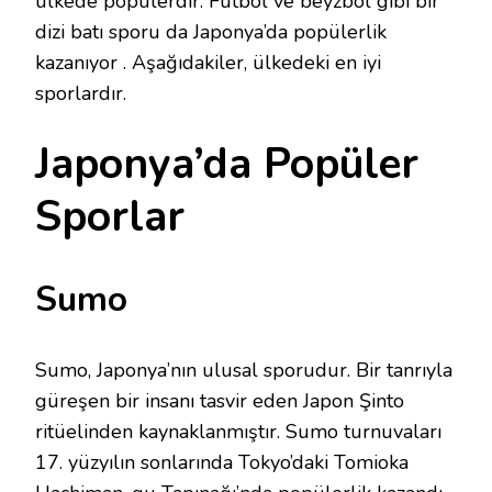
ülkede popülerdir. Futbol ve beyzbol gibi bir
dizi batı sporu da Japonya’da popülerlik
kazanıyor . Aşağıdakiler, ülkedeki en iyi
sporlardır.
Japonya’da Popüler
Sporlar
Sumo
Sumo, Japonya’nın ulusal sporudur. Bir tanrıyla
güreşen bir insanı tasvir eden Japon Şinto
ritüelinden kaynaklanmıştır. Sumo turnuvaları
17. yüzyılın sonlarında Tokyo’daki Tomioka