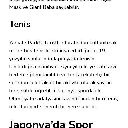
Mask ve Giant Baba sayılabilir.
Tenis
Yamate Park’ta turistler tarafından kullanılmak
üzere beş tenis kortu inşa edildiğinde, 19.
yüzyılın sonlarında Japonya’da tenisin
tanıtıldığına inanılıyor. Aynı yıl ülkeye batı tarzı
beden eğitimi tanıtıldı ve tenis, rekabetçi bir
spordan çok fiziksel bir aktivite olarak yaygın
bir şekilde öğretildi. Japonya, sporda ilk
Olimpiyat madalyasını kazandığından beri tenis,
ülke tarihinde önemli bir yere sahiptir.
Japonya’da Spor