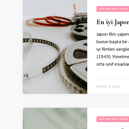
JAPONCAYA DAIR
En iyi Japo
Japon film yapım
bunun başka bir 
iyi filmleri serg
(1949) Yönetmen 
orta sınıf insanl
MAYIS 5, 2021
JAPONCAYA DAIR