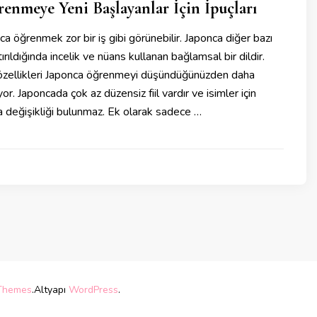
enmeye Yeni Başlayanlar İçin İpuçları
ca öğrenmek zor bir iş gibi görünebilir. Japonca diğer bazı
ştırıldığında incelik ve nüans kullanan bağlamsal bir dildir.
 özellikleri Japonca öğrenmeyi düşündüğünüzden daha
yor. Japoncada çok az düzensiz fiil vardır ve isimler için
da değişikliği bulunmaz. Ek olarak sadece …
Themes
.Altyapı
WordPress
.